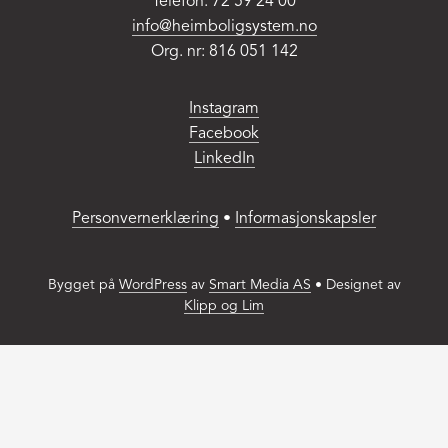
Telefon: 72 59 24 00
MAC:
info@heimboligsystem.no
Hold
Org. nr: 816 051 142
CMD
and
press
Instagram
+
Facebook
(plus)
LinkedIn
to
enlarge
Personvernerklæring
•
Informasjonskapsler
or
-
(minus)
Bygget på
WordPress
av
Smart Media AS
•
Designet av
to
Klipp og Lim
shrink.