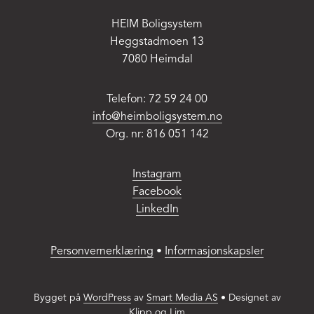
MAC:
Hold
HEIM Boligsystem
CMD
Heggstadmoen 13
and
7080 Heimdal
press
+
Telefon: 72 59 24 00
(plus)
info@heimboligsystem.no
to
Org. nr: 816 051 142
enlarge
or
Instagram
-
Facebook
(minus)
LinkedIn
to
shrink.
Personvernerklæring
•
Informasjonskapsler
Bygget på
WordPress
av
Smart Media AS
•
Designet av
Klipp og Lim