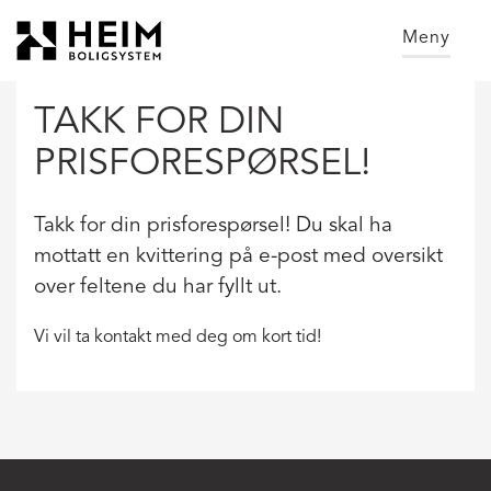
Gå
Font
til
size
Meny
innholdet
tip
PC:
TAKK FOR DIN
Hold
CTRL
PRISFORESPØRSEL!
and
press
Takk for din prisforespørsel! Du skal ha
+
(plus)
mottatt en kvittering på e-post med oversikt
to
over feltene du har fyllt ut.
enlarge
or
Vi vil ta kontakt med deg om kort tid!
-
(minus)
to
shrink.