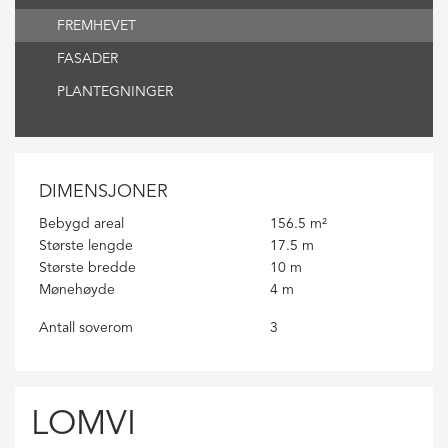
MAC:
FREMHEVET
Hold
CMD
FASADER
and
PLANTEGNINGER
press
+
(plus)
to
DIMENSJONER
enlarge
Bebygd areal
156.5 m²
or
Største lengde
17.5 m
-
Største bredde
10 m
(minus)
Mønehøyde
4 m
to
Antall soverom
3
shrink.
LOMVI