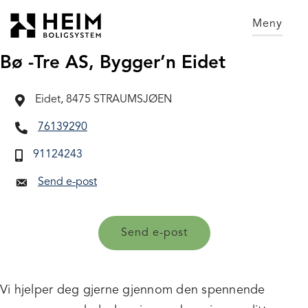
Gå
Font
til
size
Meny
innholdet
tip
PC:
Bø -Tre AS, Bygger’n Eidet
Hold
CTRL
Eidet, 8475 STRAUMSJØEN
and
press
76139290
+
91124243
(plus)
to
Send e-post
enlarge
or
-
Send e-post
(minus)
to
shrink.
Vi hjelper deg gjerne gjennom den spennende