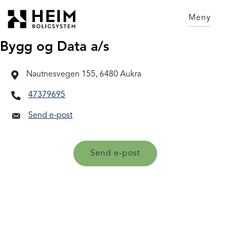
Gå
Font
til
size
Meny
innholdet
tip
PC:
Bygg og Data a/s
Hold
CTRL
Nautnesvegen 155, 6480 Aukra
and
press
47379695
+
Send e-post
(plus)
to
enlarge
Send e-post
or
-
(minus)
to
shrink.